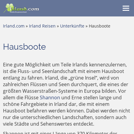
Me
ein
Irland.com
»
Irland Reisen
»
Unterkünfte
» Hausboote
Hausboote
Eine gute Möglichkeit um Teile Irlands kennenzulernen,
ist die Fluss- und Seenlandschaft mit einem Hausboot
entlang zu fahren. Irland, die „grüne Insel“, wird von
zahlreichen Flüssen und Seen durchquert, die eines der
größten Wasserstraßen-Systeme in Europa bilden. Vor
allem die Flüsse
Shannon
und Erne stellen lange und
schöne Fahrgebiete in Irland dar, die mit einem
Hausboot befahren werden können. Dabei werden nicht
nur die unterschiedlichen Landschaften, sondern auch
viele Städte und Sehenswertes entdeckt.
Shannon ist mit einer Länge von 370 Kilometer der