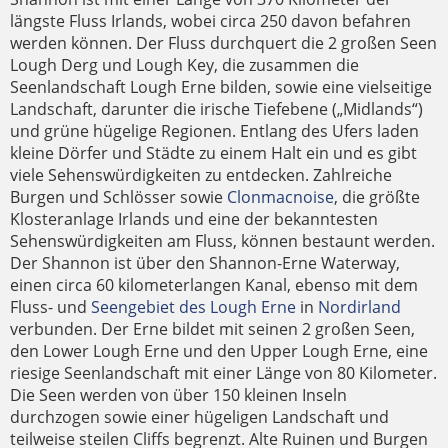
längste Fluss Irlands, wobei circa 250 davon befahren
werden können. Der Fluss durchquert die 2 großen Seen
Lough Derg und Lough Key, die zusammen die
Seenlandschaft Lough Erne bilden, sowie eine vielseitige
Landschaft, darunter die irische Tiefebene („Midlands“)
und grüne hügelige Regionen. Entlang des Ufers laden
kleine Dörfer und Städte zu einem Halt ein und es gibt
viele Sehenswürdigkeiten zu entdecken. Zahlreiche
Burgen und Schlösser sowie
Clonmacnoise
, die größte
Klosteranlage Irlands und eine der bekanntesten
Sehenswürdigkeiten am Fluss, können bestaunt werden.
Der Shannon ist über den Shannon-Erne Waterway,
einen circa 60 kilometerlangen Kanal, ebenso mit dem
Fluss- und
Seengebiet des Lough Erne
in
Nordirland
verbunden. Der Erne bildet mit seinen 2 großen Seen,
den Lower Lough Erne und den Upper Lough Erne, eine
riesige Seenlandschaft mit einer Länge von 80 Kilometer.
Die Seen werden von über 150 kleinen Inseln
durchzogen sowie einer hügeligen Landschaft und
teilweise steilen Cliffs begrenzt. Alte Ruinen und Burgen