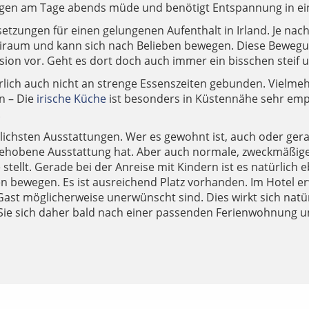
gen am Tage abends müde und benötigt Entspannung in ei
etzungen für einen gelungenen Aufenthalt in Irland. Je n
Freiraum und kann sich nach Belieben bewegen. Diese Bewegu
ion vor. Geht es dort doch auch immer ein bisschen steif u
ch auch nicht an strenge Essenszeiten gebunden. Vielmehr
n – Die
irische Küche
ist besonders in Küstennähe sehr emp
.
ichsten Ausstattungen. Wer es gewohnt ist, auch oder gerad
hobene Ausstattung hat. Aber auch normale, zweckmäßige Un
tellt. Gerade bei der Anreise mit Kindern ist es natürlich e
en bewegen. Es ist ausreichend Platz vorhanden. Im Hotel 
Gast möglicherweise unerwünscht sind. Dies wirkt sich natü
ten Sie sich daher bald nach einer passenden Ferienwohnung