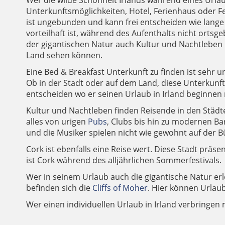
Wer die wilde Schönheit Irlands während eines Urla
Unterkunftsmöglichkeiten, Hotel, Ferienhaus oder Fe
ist ungebunden und kann frei entscheiden wie lange 
vorteilhaft ist, während des Aufenthalts nicht ort
der gigantischen Natur auch Kultur und Nachtleben i
Land sehen können.
Eine Bed & Breakfast Unterkunft zu finden ist sehr u
Ob in der Stadt oder auf dem Land, diese Unterkunftsa
entscheiden wo er seinen Urlaub in Irland beginnen
Kultur und Nachtleben finden Reisende in den Städt
alles von urigen
Pubs
, Clubs bis hin zu modernen Bar
und die Musiker spielen nicht wie gewohnt auf der 
Cork ist ebenfalls eine Reise wert. Diese Stadt präse
ist Cork während des alljährlichen Sommerfestivals.
Wer in seinem Urlaub auch die gigantische Natur erl
befinden sich die
Cliffs of Moher
. Hier können Urlau
Wer einen individuellen Urlaub in Irland verbringen mö