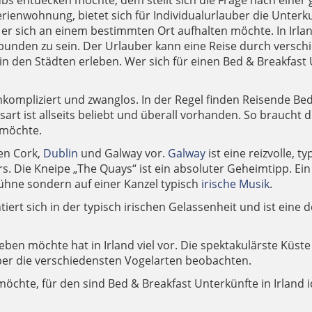
ubs entdecken möchte, dem stellt sich die Frage nach einer
rienwohnung, bietet sich für Individualurlauber die Unterk
er sich an einem bestimmten Ort aufhalten möchte. In Irland
sgebunden zu sein. Der Urlauber kann eine Reise durch ver
n den Städten erleben. Wer sich für einen Bed & Breakfast 
nkompliziert und zwanglos. In der Regel finden Reisende Bed 
rt ist allseits beliebt und überall vorhanden. So braucht der
 möchte.
en Cork,
Dublin
und Galway vor.
Galway
ist eine reizvolle, 
s. Die Kneipe „The Quays“ ist ein absoluter Geheimtipp. Ein 
Bühne sondern auf einer Kanzel typisch
irische Musik
.
ntiert sich in der typisch irischen Gelassenheit und ist eine
eben möchte hat in Irland viel vor. Die spektakulärste Küst
ber die verschiedensten Vogelarten beobachten.
chte, für den sind Bed & Breakfast Unterkünfte in Irland idea