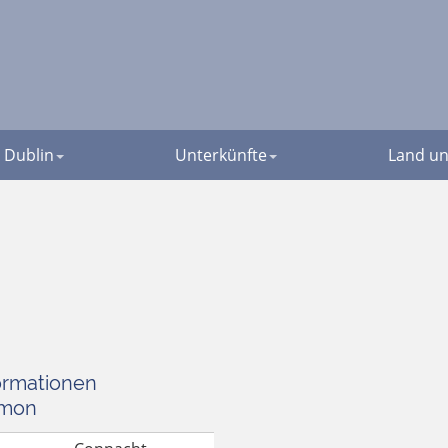
Dublin
Unterkünfte
Land un
ormationen
mon