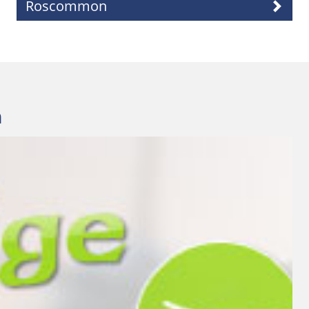
Roscommon
n