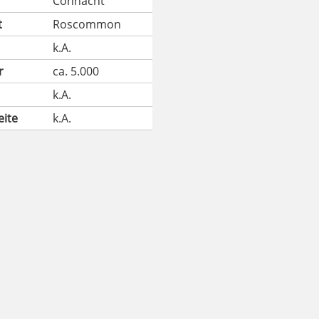
Connacht
t
Roscommon
k.A.
r
ca. 5.000
k.A.
eite
k.A.