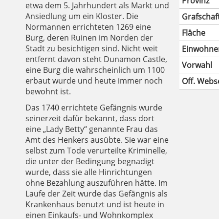
Provinz
etwa dem 5. Jahrhundert als Markt und
Ansiedlung um ein Kloster. Die
Grafschaf
Normannen errichteten 1269 eine
Fläche
Burg, deren Ruinen im Norden der
Stadt zu besichtigen sind. Nicht weit
Einwohne
entfernt davon steht Dunamon Castle,
Vorwahl
eine Burg die wahrscheinlich um 1100
erbaut wurde und heute immer noch
Off. Webs
bewohnt ist.
Das 1740 errichtete Gefängnis wurde
seinerzeit dafür bekannt, dass dort
eine „Lady Betty“ genannte Frau das
Amt des Henkers ausübte. Sie war eine
selbst zum Tode verurteilte Kriminelle,
die unter der Bedingung begnadigt
wurde, dass sie alle Hinrichtungen
ohne Bezahlung auszuführen hätte. Im
Laufe der Zeit wurde das Gefängnis als
Krankenhaus benutzt und ist heute in
einen Einkaufs- und Wohnkomplex