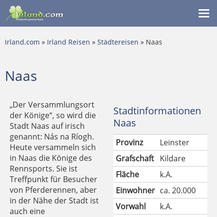
Me
ein
Irland.com
»
Irland Reisen
»
Städtereisen
» Naas
Naas
„Der Versammlungsort
Stadtinformationen
der Könige“, so wird die
Naas
Stadt Naas auf irisch
genannt: Nás na Ríogh.
Provinz
Leinster
Heute versammeln sich
in Naas die Könige des
Grafschaft
Kildare
Rennsports. Sie ist
Fläche
k.A.
Treffpunkt für Besucher
von Pferderennen, aber
Einwohner
ca. 20.000
in der Nähe der Stadt ist
Vorwahl
k.A.
auch eine