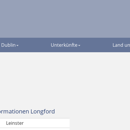
Dublin
Unterkünfte
Land un
ormationen Longford
Leinster