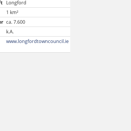
ft
Longford
1 km²
er
ca. 7.600
k.A.
www.longfordtowncouncil.ie