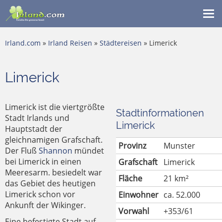
Me
ein
Irland.com
»
Irland Reisen
»
Städtereisen
» Limerick
Limerick
Limerick ist die viertgrößte
Stadtinformationen
Stadt Irlands und
Limerick
Hauptstadt der
gleichnamigen Grafschaft.
Provinz
Munster
Der Fluß
Shannon
mündet
bei Limerick in einen
Grafschaft
Limerick
Meeresarm. besiedelt war
Fläche
21 km²
das Gebiet des heutigen
Limerick schon vor
Einwohner
ca. 52.000
Ankunft der Wikinger.
Vorwahl
+353/61
Eine befestigte Stadt auf