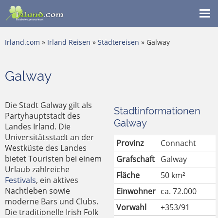
Me
ein
Irland.com
»
Irland Reisen
»
Städtereisen
» Galway
Galway
Die Stadt Galway gilt als
Stadtinformationen
Partyhauptstadt des
Galway
Landes Irland. Die
Universitätsstadt an der
Provinz
Connacht
Westküste des Landes
bietet Touristen bei einem
Grafschaft
Galway
Urlaub zahlreiche
Fläche
50 km²
Festivals
, ein aktives
Nachtleben sowie
Einwohner
ca. 72.000
moderne Bars und Clubs.
Vorwahl
+353/91
Die traditionelle Irish Folk