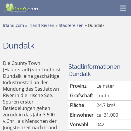
Me
ein
Irland.com
»
Irland Reisen
»
Städtereisen
» Dundalk
Dundalk
Die County Town
Stadtinformationen
(Hauptstadt) von Louth ist
Dundalk
Dundalk, eine geschäftige
Industriestad an der
Provinz
Leinster
Mündung des Castletown
River in die Irische See.
Grafschaft
Louth
Spuren erster
Fläche
24,7 km²
Besiedelungen gehen
zurück in das Jahr 3 500
Einwohner
ca. 31.000
v.Chr., als Menschen der
Vorwahl
042
Jungsteinzeit nach Irland