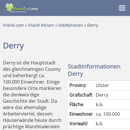
Me
ein
Irland.com
»
Irland Reisen
»
Städtereisen
» Derry
Derry
Derry ist die Hauptstadt
Stadtinformationen
des gleichnamigen County
Derry
und beherbergt ca.
100.000 Einwohner. Einige
Provinz
Ulster
besondere Orte markieren
die denkwürdige
Grafschaft
Derry
Geschichte der Stadt. Da
Fläche
k.A.
wäre das ehemalige
Arbeiterviertel, dessen
Einwohner
ca. 100.000
Häuserwände heute durch
Vorwahl
k.A.
prächtige Wandmalereien