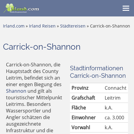
Me
ein
Irland.com
»
Irland Reisen
»
Städtereisen
» Carrick-on-Shannon
Carrick-on-Shannon
Carrick-on-Shannon, die
Stadtinformationen
Hauptstadt des County
Carrick-on-Shannon
Leitrim, befindet sich an
einer engen Biegung des
Provinz
Connacht
Shannon
und gilt als
touristischer Mittelpunkt
Grafschaft
Leitrim
Leitrims. Besonders
Fläche
k.A.
Wassersportler und
Angler schätzen die
Einwohner
ca. 3.000
ausgezeichnete
Vorwahl
k.A.
Infrastruktur und die