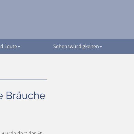
d Leute
Sehenswürdigkeiten
ale Bräuche
 wurde dort der St.-