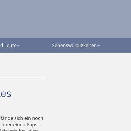
d Leute
Sehenswürdigkeiten
tes
 fände sich ein noch
t über einen Papst-