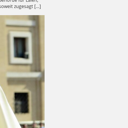
 Behörde für Laien,
soweit zugesagt […]