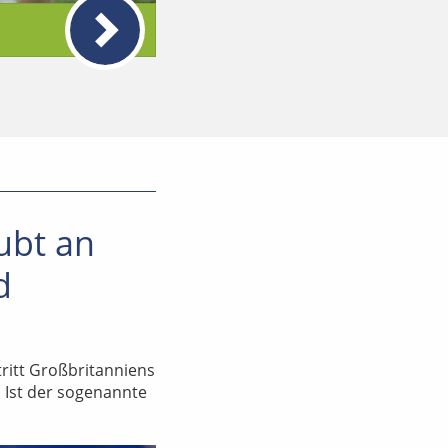
ubt an
d
tritt Großbritanniens
 Ist der sogenannte