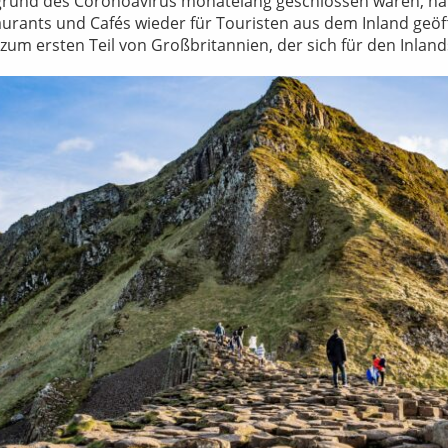
rund des Coronoavirus monatelang geschlossen waren, ha
aurants und Cafés wieder für Touristen aus dem Inland geöff
zum ersten Teil von Großbritannien, der sich für den Inland