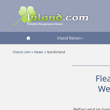
Irland Reisen
Irland.com
»
News
» Nordirland
Fle
We
Belfast wird im Som