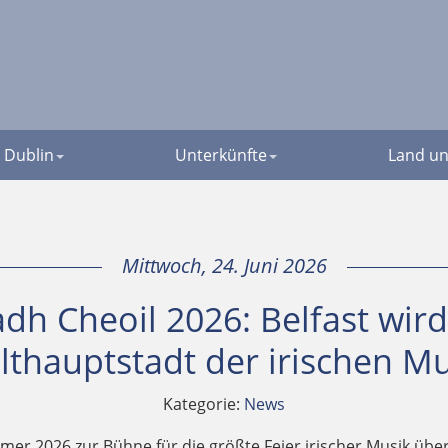
Dublin
Unterkünfte
Land un
Mittwoch, 24. Juni 2026
adh Cheoil 2026: Belfast wird
lthauptstadt der irischen Mu
Kategorie:
News
mer 2026 zur Bühne für die größte Feier irischer Musik über