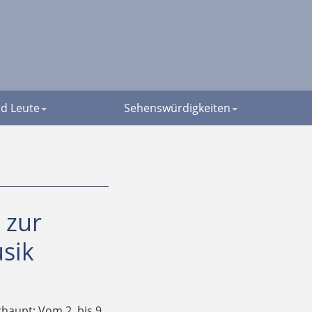
d Leute
Sehenswürdigkeiten
 zur
sik
haupt: Vom 2. bis 9.