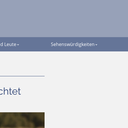
d Leute
Sehenswürdigkeiten
chtet