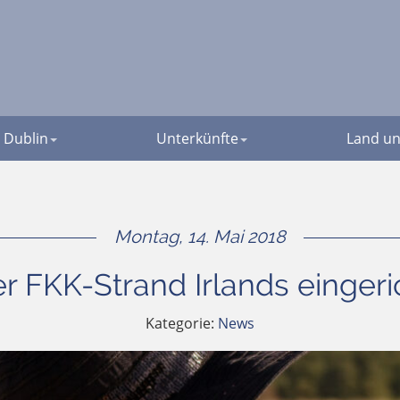
Dublin
Unterkünfte
Land un
Montag, 14. Mai 2018
er FKK-Strand Irlands eingeri
Kategorie:
News