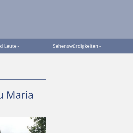
d Leute
Sehenswürdigkeiten
u Maria