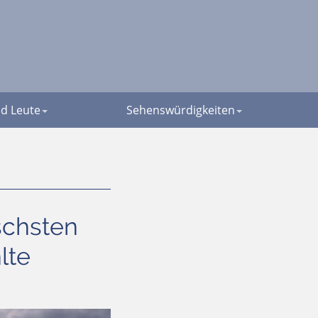
d Leute
Sehenswürdigkeiten
ischsten
lte