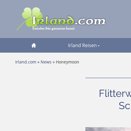
Irland Reisen
Irland.com
»
News
» Honeymoon
Flitter
Sc