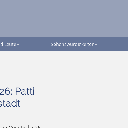
d Leute
Sehenswürdigkeiten
26: Patti
stadt
hne: Vom 13. bis 26.