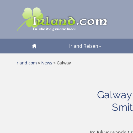
Irland Reisen
Irland.com
»
News
» Galway
Galway I
Smit
Im Juli verwandelt 