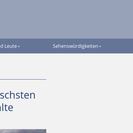
d Leute
Sehenswürdigkeiten
ischsten
lte