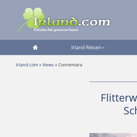
Irland Reisen
Irland.com
»
News
» Connemara
Flitter
Sc