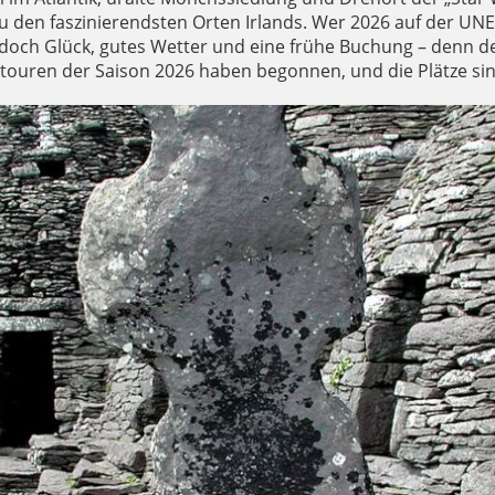
u den faszinierendsten Orten Irlands. Wer 2026 auf der UN
doch Glück, gutes Wetter und eine frühe Buchung – denn de
detouren der Saison 2026 haben begonnen, und die Plätze sin