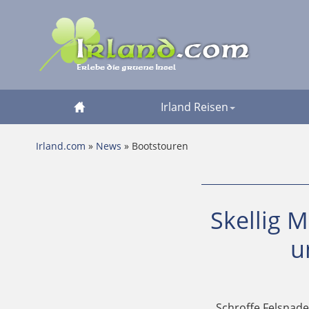
Irland Reisen
Irland.com
»
News
» Bootstouren
Skellig 
u
Schroffe Felsnade