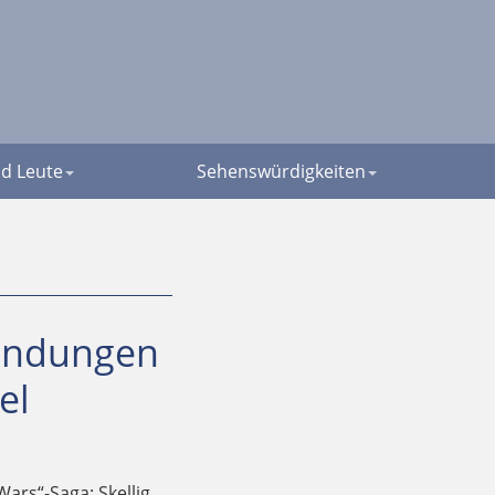
d Leute
Sehenswürdigkeiten
Landungen
el
ars“-Saga: Skellig