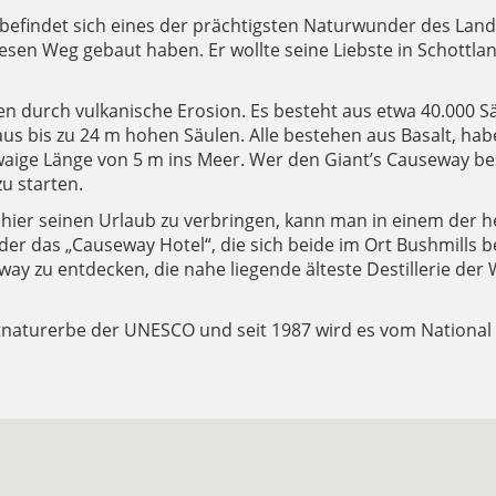
, befindet sich eines der prächtigsten Naturwunder des Lan
 diesen Weg gebaut haben. Er wollte seine Liebste in Schott
en durch vulkanische Erosion. Es besteht aus etwa 40.000 Sä
us bis zu 24 m hohen Säulen. Alle bestehen aus Basalt, ha
aige Länge von 5 m ins Meer. Wer den Giant’s Causeway be
u starten.
r seinen Urlaub zu verbringen, kann man in einem der herr
der das „Causeway Hotel“, die sich beide im Ort Bushmills b
y zu entdecken, die nahe liegende älteste Destillerie der W
ltnaturerbe der UNESCO und seit 1987 wird es vom National 