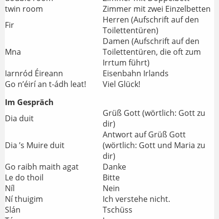
twin room
Zimmer mit zwei Einzelbetten
Herren (Aufschrift auf den
Fir
Toilettentüren)
Damen (Aufschrift auf den
Mna
Toilettentüren, die oft zum
Irrtum führt)
Iarnród Éireann
Eisenbahn Irlands
Go n’éirí an t-ádh leat!
Viel Glück!
Im Gespräch
Grüß Gott (wörtlich: Gott zu
Dia duit
dir)
Antwort auf Grüß Gott
Dia ’s Muire duit
(wörtlich: Gott und Maria zu
dir)
Go raibh maith agat
Danke
Le do thoil
Bitte
Níl
Nein
Ní thuigim
Ich verstehe nicht.
Slán
Tschüss