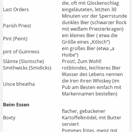
die, oft mit Glockenschlag
Last Orders
eingeläuteten, letzten 30
Minuten vor der Sperrstunde
dunkles Bier (schwarzer Rock
Parish Priest
mit weißem Priesterkragen)
ein kleines Bier ( etwa die
Pint (Peint)
Größe eines „Kölsch“)
ein großes Bier (etwa „a
pint of Guinness
Hoibe“)
Sláinte (Slontsche)
Prost!, Zum Wohl!
Smithwicks (Smidicks)
rotblondes, leichteres Bier
Wasser des Lebens nennen
die Iren ihren Whiskey (im
Uisce bheatha
Pub am Besten einfach mit
Markennamen bestellen)
Beim Essen
flacher, gebackener
Boxty
Kartoffelknödel, mit Butter
serviert
Pommes frites, meist mit