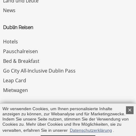
Land und Leute
News
Dublin Reisen
Hotels
Pauschalreisen
Bed & Breakfast
Go City All-Inclusive Dublin Pass
Leap Card
Mietwagen
Rechtliches
Wir verwenden Cookies, um Ihnen personalisierte Inhalte
×
anzeigen zu können, zur Webanalyse und für Marketingzwecke.
Indem Sie unsere Seite nutzen, stimmen Sie der Verwendung von
Impressum
Cookies zu. Mehr über Cookies und Ihre Möglichkeiten, sie zu
verwalten, erfahren Sie in unserer
Datenschutzerklärung
.
© Copyright 2026 by Irland.com