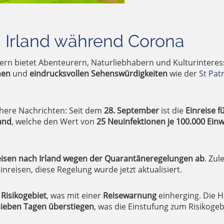
h Irland während Corona
ern bietet Abenteurern, Naturliebhabern und Kulturinteressie
nen
und
eindrucksvollen Sehenswürdigkeiten
wie der
St Pat
ichere Nachrichten: Seit dem
28. September
ist die
Einreise 
and
, welche den Wert von
25 Neuinfektionen je 100.000 Ein
Reisen nach Irland wegen der Quarantäneregelungen ab
. Zul
nreisen, diese Regelung wurde jetzt aktualisiert.
s
Risikogebiet
, was mit einer
Reisewarnung
einherging. Die 
sieben Tagen überstiegen
, was die Einstufung zum Risikogebi