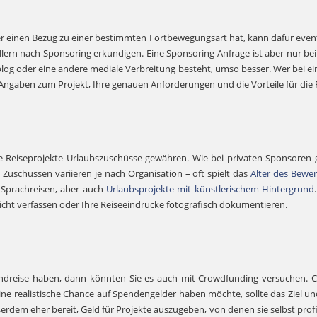
der einen Bezug zu einer bestimmten Fortbewegungsart hat, kann dafür even
lern nach Sponsoring erkundigen. Eine Sponsoring-Anfrage ist aber nur bei 
log oder eine andere mediale Verbreitung besteht, umso besser. Wer bei ein
te Angaben zum Projekt, Ihre genauen Anforderungen und die Vorteile für die
e Reiseprojekte Urlaubszuschüsse gewähren. Wie bei privaten Sponsoren gil
 Zuschüssen variieren je nach Organisation – oft spielt das
Alter des Bewe
 Sprachreisen, aber auch
Urlaubsprojekte mit künstlerischem Hintergrund
ericht verfassen oder Ihre Reiseeindrücke fotografisch dokumentieren.
andreise haben, dann könnten Sie es auch mit Crowdfunding versuchen. Cr
ine realistische Chance auf Spendengelder haben möchte, sollte das Ziel 
ußerdem eher bereit, Geld für Projekte auszugeben, von denen sie selbst pro