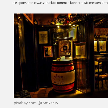
die Sponsoren etwas zurückbekommen könnten. Die meisten Crow
pixabay.com @tomkaczy