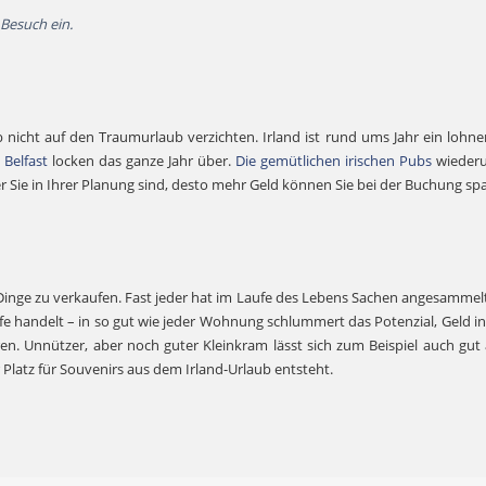
Besuch ein.
nicht auf den Traumurlaub verzichten. Irland ist rund ums Jahr ein lohnen
e
Belfast
locken das ganze Jahr über.
Die gemütlichen irischen Pubs
wiederu
r Sie in Ihrer Planung sind, desto mehr Geld können Sie bei der Buchung sp
 Dinge zu verkaufen. Fast jeder hat im Laufe des Lebens Sachen angesammelt
 handelt – in so gut wie jeder Wohnung schlummert das Potenzial, Geld in d
ren. Unnützer, aber noch guter Kleinkram lässt sich zum Beispiel auch gut
 Platz für Souvenirs aus dem Irland-Urlaub entsteht.