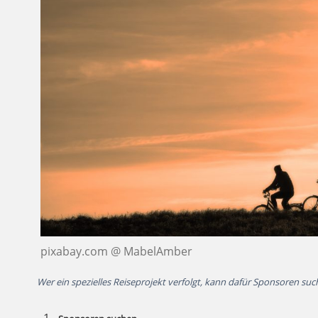
pixabay.com @ MabelAmber
Wer ein spezielles Reiseprojekt verfolgt, kann dafür Sponsoren suc