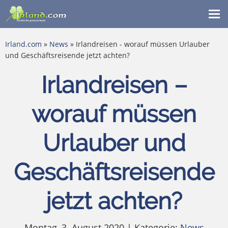
Me
ein
Irland.com
»
News
» Irlandreisen - worauf müssen Urlauber
und Geschäftsreisende jetzt achten?
Irlandreisen –
worauf müssen
Urlauber und
Geschäftsreisende
jetzt achten?
Montag, 3. August 2020 | Kategorie:
News