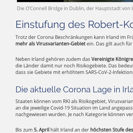
Die O’Connell Bridge in Dublin, der Hauptstadt von I
Einstufung des Robert-Ko
Trotz der Corona Beschränkungen kann Irland im Frü
mehr als Virusvarianten-Gebiet
ein. Das gilt auch fü
Neben Irland gehören zudem das
Vereinigte Königr
die Länder damit nur noch Risikogebiete. Das bedeu
dass sie Gebiete mit erhöhtem SARS-CoV-2-Infektions
Die aktuelle Corona Lage in Irl
Staaten können vom RKI als Risikogebiet, Virusvaria
an die jeweilige Covid-19 Situation im Land angepass
nachgewiesen wurden. Je nach Kategorie können ve
Bis zum
5. April
hält Irland an der
höchsten Stufe de