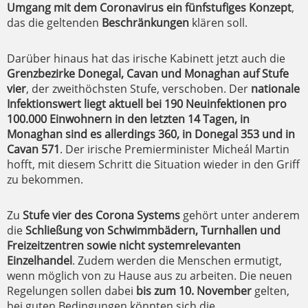
Umgang mit dem Coronavirus ein fünfstufiges Konzept
,
das die geltenden
Beschränkungen
klären soll.
Darüber hinaus hat das irische Kabinett jetzt auch die
Grenzbezirke Donegal, Cavan und Monaghan auf Stufe
vier
, der zweithöchsten Stufe, verschoben. Der
nationale
Infektionswert liegt aktuell bei 190 Neuinfektionen pro
100.000 Einwohnern in den letzten 14 Tagen, in
Monaghan sind es allerdings 360, in Donegal 353 und in
Cavan 571
. Der irische Premierminister Micheál Martin
hofft, mit diesem Schritt die Situation wieder in den Griff
zu bekommen.
Zu
Stufe vier des Corona Systems
gehört unter anderem
die
Schließung von Schwimmbädern, Turnhallen und
Freizeitzentren sowie nicht systemrelevanten
Einzelhandel
. Zudem werden die Menschen ermutigt,
wenn möglich von zu Hause aus zu arbeiten. Die neuen
Regelungen sollen dabei
bis zum 10. November
gelten,
bei guten Bedingungen könnten sich die