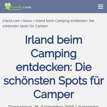
Me
ein
Irland.com
»
News
» Irland beim Camping entdecken: Die
schönsten Spots für Camper
Irland beim
Camping
entdecken: Die
schönsten Spots für
Camper
Donnerstag, 26. September 2019 | Kategorie: