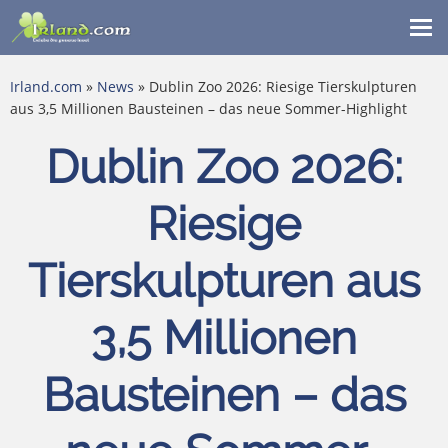
Me
ein
Irland.com
»
News
» Dublin Zoo 2026: Riesige Tierskulpturen
aus 3,5 Millionen Bausteinen – das neue Sommer-Highlight
Dublin Zoo 2026:
Riesige
Tierskulpturen aus
3,5 Millionen
Bausteinen – das