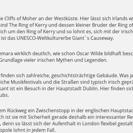
liffs of Moher an der Westküste. Hier lässt sich Irlands wil
ind The Ring of Kerry und dessen kleiner Bruder der Ring of 
ch um den Ring of Kerry und so lohnt es, sich mit der iri
t, ist das UNESCO-Weltkulturerbe Giant´s Causeway.
ara wirklich deutlich, wie schon Oscar Wilde bildhaft besch
Grundlage vieler irischen Mythen und Legenden.
finden sich zahlreiche, geschichtsträchtige Gebäude. Was jed
eiche Musikfestivals und die Straßen sind typisch irisch gepr
nt ist ein Besuch in der Hauptstadt Dublin. Hier finden s
ubs.
m Rückweg ein Zwischenstopp in der englischen Hauptstadt 
och ist sie mit Sicherheit gerade deshalb ein interessanter
, denn so lässt sich der Aufenthalt in London flexibel gesta
opole lohnt in jedem Fall.