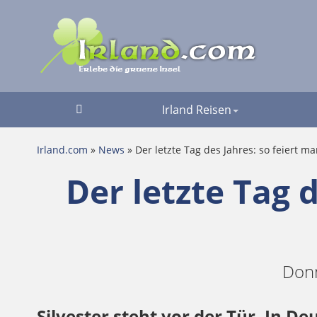
Irland Reisen
Irland.com
»
News
» Der letzte Tag des Jahres: so feiert man
Der letzte Tag d
Donn
Silvester steht vor der Tür. In D