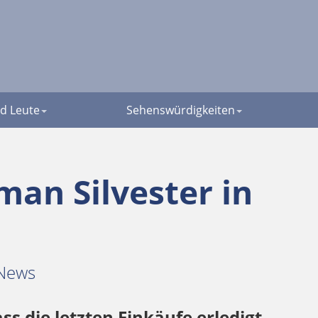
d Leute
Sehenswürdigkeiten
 man Silvester in
News
ss die letzten Einkäufe erledigt