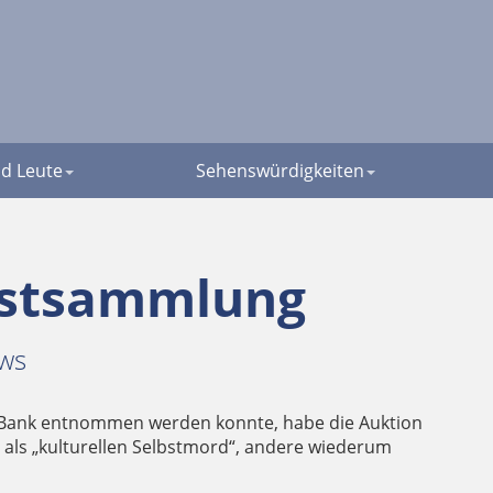
d Leute
Sehenswürdigkeiten
unstsammlung
ws
der Bank entnommen werden konnte, habe die Auktion
 als „kulturellen Selbstmord“, andere wiederum