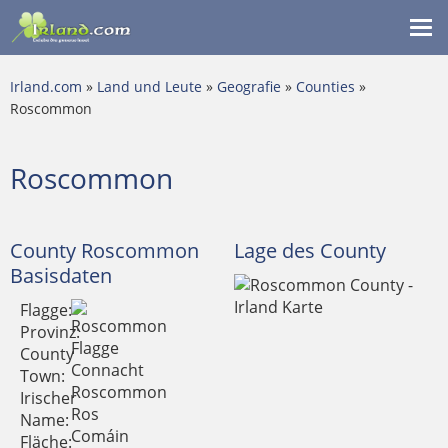
Me
ein
Irland.com
»
Land und Leute
»
Geografie
»
Counties
»
Roscommon
Roscommon
County Roscommon
Lage des County
Basisdaten
Flagge:
Provinz:
County
Connacht
Town:
Roscommon
Irischer
Ros
Name:
Comáin
Fläche: