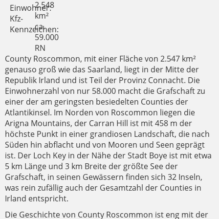
2.548
Einwohner:
km²
Kfz-
ca.
Kennzeichen:
59.000
RN
County Roscommon, mit einer Fläche von 2.547 km²
genauso groß wie das Saarland, liegt in der Mitte der
Republik Irland und ist Teil der Provinz Connacht. Die
Einwohnerzahl von nur 58.000 macht die Grafschaft zu
einer der am geringsten besiedelten Counties der
Atlantikinsel. Im Norden von Roscommon liegen die
Arigna Mountains, der Carran Hill ist mit 458 m der
höchste Punkt in einer grandiosen Landschaft, die nach
Süden hin abflacht und von Mooren und Seen geprägt
ist. Der Loch Key in der Nähe der Stadt Boye ist mit etwa
5 km Länge und 3 km Breite der größte See der
Grafschaft, in seinen Gewässern finden sich 32 Inseln,
was rein zufällig auch der Gesamtzahl der Counties in
Irland entspricht.
Die Geschichte von County Roscommon ist eng mit der