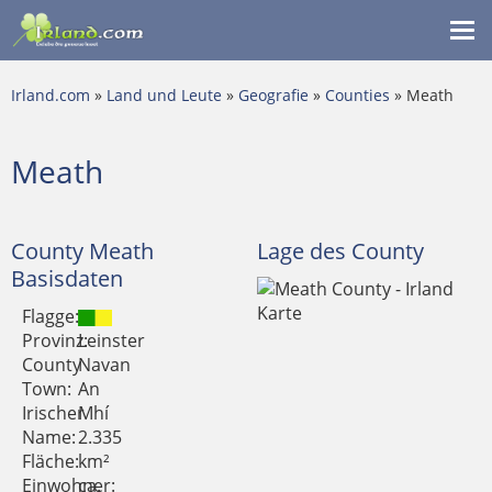
Me
ein
Irland.com
»
Land und Leute
»
Geografie
»
Counties
» Meath
Meath
County Meath
Lage des County
Basisdaten
Flagge:
Provinz:
Leinster
County
Navan
Town:
An
Irischer
Mhí
Name:
2.335
Fläche:
km²
Einwohner:
ca.