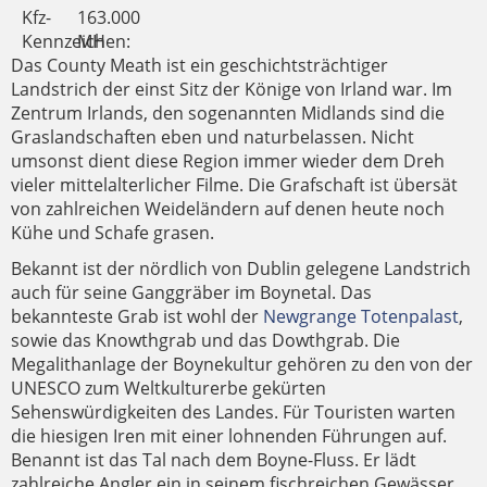
Kfz-
163.000
Kennzeichen:
MH
Das County Meath ist ein geschichtsträchtiger
Landstrich der einst Sitz der Könige von Irland war. Im
Zentrum Irlands, den sogenannten Midlands sind die
Graslandschaften eben und naturbelassen. Nicht
umsonst dient diese Region immer wieder dem Dreh
vieler mittelalterlicher Filme. Die Grafschaft ist übersät
von zahlreichen Weideländern auf denen heute noch
Kühe und Schafe grasen.
Bekannt ist der nördlich von Dublin gelegene Landstrich
auch für seine Ganggräber im Boynetal. Das
bekannteste Grab ist wohl der
Newgrange Totenpalast
,
sowie das Knowthgrab und das Dowthgrab. Die
Megalithanlage der Boynekultur gehören zu den von der
UNESCO zum Weltkulturerbe gekürten
Sehenswürdigkeiten des Landes. Für Touristen warten
die hiesigen Iren mit einer lohnenden Führungen auf.
Benannt ist das Tal nach dem Boyne-Fluss. Er lädt
zahlreiche Angler ein in seinem fischreichen Gewässer