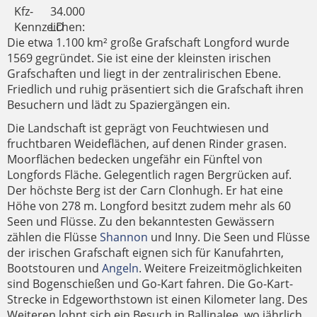
Kfz-
34.000
Kennzeichen:
LD
Die etwa 1.100 km² große Grafschaft Longford wurde
1569 gegründet. Sie ist eine der kleinsten irischen
Grafschaften und liegt in der zentralirischen Ebene.
Friedlich und ruhig präsentiert sich die Grafschaft ihren
Besuchern und lädt zu Spaziergängen ein.
Die Landschaft ist geprägt von Feuchtwiesen und
fruchtbaren Weideflächen, auf denen Rinder grasen.
Moorflächen bedecken ungefähr ein Fünftel von
Longfords Fläche. Gelegentlich ragen Bergrücken auf.
Der höchste Berg ist der Carn Clonhugh. Er hat eine
Höhe von 278 m. Longford besitzt zudem mehr als 60
Seen und Flüsse. Zu den bekanntesten Gewässern
zählen die Flüsse
Shannon
und Inny. Die Seen und Flüsse
der irischen Grafschaft eignen sich für Kanufahrten,
Bootstouren und
Angeln
. Weitere Freizeitmöglichkeiten
sind Bogenschießen und Go-Kart fahren. Die Go-Kart-
Strecke in Edgeworthstown ist einen Kilometer lang. Des
Weiteren lohnt sich ein Besuch in Ballinalee, wo jährlich