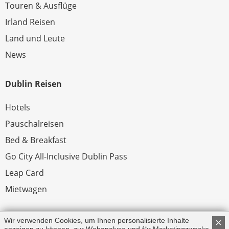
Touren & Ausflüge
Irland Reisen
Land und Leute
News
Dublin Reisen
Hotels
Pauschalreisen
Bed & Breakfast
Go City All-Inclusive Dublin Pass
Leap Card
Mietwagen
Rechtliches
Wir verwenden Cookies, um Ihnen personalisierte Inhalte
×
anzeigen zu können, zur Webanalyse und für Marketingzwecke.