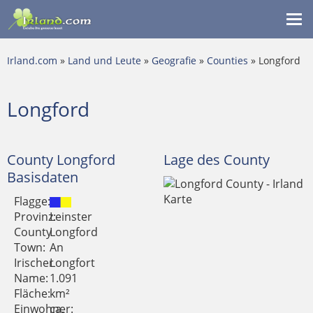
Me
ein
Irland.com
»
Land und Leute
»
Geografie
»
Counties
» Longford
Longford
County Longford
Lage des County
Basisdaten
Flagge:
Provinz:
Leinster
County
Longford
Town:
An
Irischer
Longfort
Name:
1.091
Fläche:
km²
Einwohner:
ca.