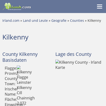
Me
ein
Irland.com
»
Land und Leute
»
Geografie
»
Counties
» Kilkenny
Kilkenny
County Kilkenny
Lage des County
Basisdaten
Flagge:
Provinz:
County
Leinster
Town:
Kilkenny
Irischer
Cill
Name:
Chainnigh
Fläche:
2.072
Einwohner: