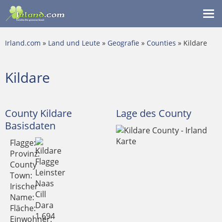
Me
ein
Irland.com
»
Land und Leute
»
Geografie
»
Counties
» Kildare
Kildare
County Kildare
Lage des County
Basisdaten
Flagge:
Provinz:
County
Leinster
Town:
Naas
Irischer
Cill
Name:
Dara
Fläche:
1.694
Einwohner: