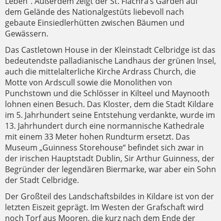
Leben”. Außerdem zeigt der St. Fiachra’s Garden auf
dem Gelände des Nationalgestüts liebevoll nach
gebaute Einsiedlerhütten zwischen Bäumen und
Gewässern.
Das Castletown House in der Kleinstadt Celbridge ist das
bedeutendste palladianische Landhaus der grünen Insel,
auch die mittelalterliche Kirche Ardrass Church, die
Motte von Ardscull sowie die Monolithen von
Punchstown und die Schlösser in Kilteel und Maynooth
lohnen einen Besuch. Das Kloster, dem die Stadt Kildare
im 5. Jahrhundert seine Entstehung verdankte, wurde im
13. Jahrhundert durch eine normannische Kathedrale
mit einem 33 Meter hohen Rundturm ersetzt. Das
Museum „Guinness Storehouse“ befindet sich zwar in
der irischen Hauptstadt Dublin, Sir Arthur Guinness, der
Begründer der legendären Biermarke, war aber ein Sohn
der Stadt Celbridge.
Der Großteil des Landschaftsbildes in Kildare ist von der
letzten Eiszeit geprägt. Im Westen der Grafschaft wird
noch Torf aus Mooren, die kurz nach dem Ende der