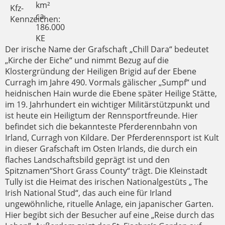
km²
Kfz-
ca.
Kennzeichen:
186.000
KE
Der irische Name der Grafschaft „Chill Dara“ bedeutet
„Kirche der Eiche“ und nimmt Bezug auf die
Klostergründung der Heiligen Brigid auf der Ebene
Curragh im Jahre 490. Vormals gälischer „Sumpf“ und
heidnischen Hain wurde die Ebene später Heilige Stätte,
im 19. Jahrhundert ein wichtiger Militärstützpunkt und
ist heute ein Heiligtum der Rennsportfreunde. Hier
befindet sich die bekannteste Pferderennbahn von
Irland, Curragh von Kildare. Der Pferderennsport ist Kult
in dieser Grafschaft im Osten Irlands, die durch ein
flaches Landschaftsbild geprägt ist und den
Spitznamen“Short Grass County“ trägt. Die Kleinstadt
Tully ist die Heimat des irischen Nationalgestüts „ The
Irish National Stud“, das auch eine für Irland
ungewöhnliche, rituelle Anlage, ein japanischer Garten.
Hier begibt sich der Besucher auf eine „Reise durch das