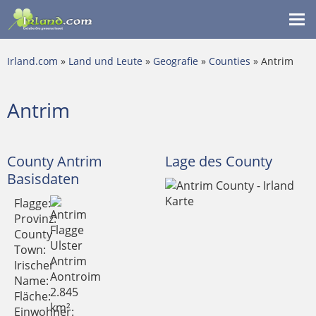
Me
ein
Irland.com
»
Land und Leute
»
Geografie
»
Counties
» Antrim
Antrim
County Antrim
Lage des County
Basisdaten
Flagge:
Provinz:
County
Ulster
Town:
Antrim
Irischer
Aontroim
Name:
2.845
Fläche:
km²
Einwohner: