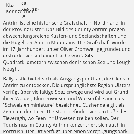
ca.
Kfz-
566.000
Kennzeichen:
IA
Antrim ist eine historische Grafschaft in Nordirland, in
der Provinz Ulster. Das Bild des County Antrim prägen
abwechslungsreiche Küsten- und Seelandschaften und
die Hügel der Antrim Mountains. Die Grafschaft wurde
im 17. Jahrhundert unter Oliver Cromwell gegründet und
erstreckt sich auf einer Fläche von 2 845
Quadratkilometern zwischen der Irischen See und Lough
Neagh.
Ballycastle bietet sich als Ausgangspunkt an, die Glens of
Antrim zu entdecken. Die ursprünglichste Region Ulsters
verfügt über vielfältige Spazierwege und wird auf Grund
ihrer Wälder, Blumenwiesen und Wasserfälle auch als
“Schweiz en miniature” bezeichnet. Cushendale gilt als
Zentrum der Täler. Die Stadt befindet sich am Fuße des
Tieveragh, wo Feen ihr Unwesen treiben sollen. Der
Tourismus im County Antrim konzentriert sich auch in
Portrush. Der Ort verfügt über einen Vergnügungspark