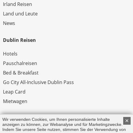
Irland Reisen
Land und Leute
News
Dublin Reisen
Hotels
Pauschalreisen
Bed & Breakfast
Go City All-Inclusive Dublin Pass
Leap Card
Mietwagen
Rechtliches
Wir verwenden Cookies, um Ihnen personalisierte Inhalte
×
anzeigen zu können, zur Webanalyse und für Marketingzwecke.
Indem Sie unsere Seite nutzen, stimmen Sie der Verwendung von
Impressum