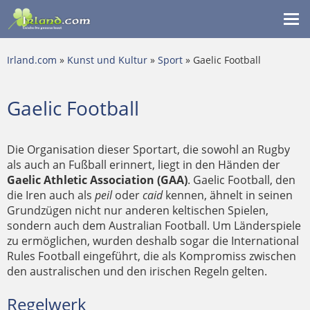
Me
ein
Irland.com
»
Kunst und Kultur
»
Sport
» Gaelic Football
Gaelic Football
Die Organisation dieser Sportart, die sowohl an Rugby
als auch an Fußball erinnert, liegt in den Händen der
Gaelic Athletic Association (GAA)
. Gaelic Football, den
die Iren auch als
peil
oder
caid
kennen, ähnelt in seinen
Grundzügen nicht nur anderen keltischen Spielen,
sondern auch dem Australian Football. Um Länderspiele
zu ermöglichen, wurden deshalb sogar die International
Rules Football eingeführt, die als Kompromiss zwischen
den australischen und den irischen Regeln gelten.
Regelwerk