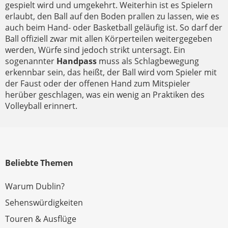
gespielt wird und umgekehrt. Weiterhin ist es Spielern
erlaubt, den Ball auf den Boden prallen zu lassen, wie es
auch beim Hand- oder Basketball geläufig ist. So darf der
Ball offiziell zwar mit allen Körperteilen weitergegeben
werden, Würfe sind jedoch strikt untersagt. Ein
sogenannter
Handpass
muss als Schlagbewegung
erkennbar sein, das heißt, der Ball wird vom Spieler mit
der Faust oder der offenen Hand zum Mitspieler
herüber geschlagen, was ein wenig an Praktiken des
Volleyball erinnert.
Beliebte Themen
Warum Dublin?
Sehenswürdigkeiten
Touren & Ausflüge