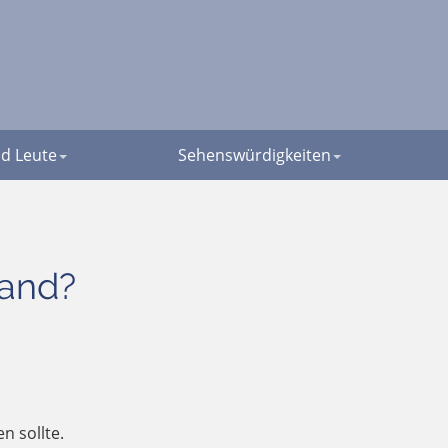
d Leute
Sehenswürdigkeiten
land?
n sollte.