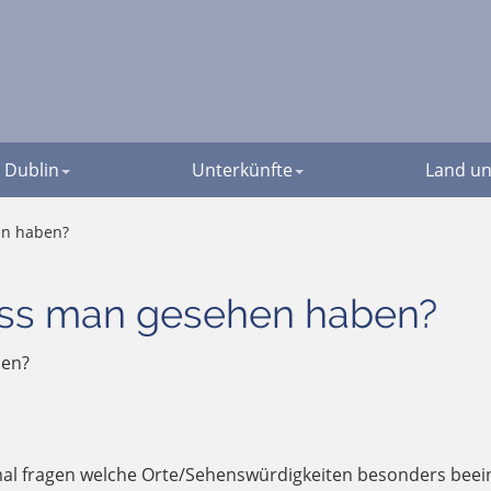
Dublin
Unterkünfte
Land un
en haben?
uss man gesehen haben?
ben?
e mal fragen welche Orte/Sehenswürdigkeiten besonders bee