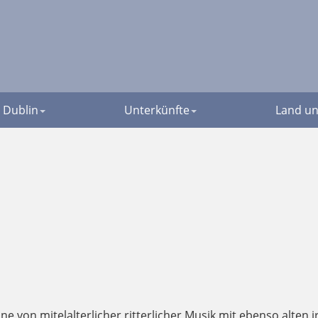
Dublin
Unterkünfte
Land un
nne von mitelalterlicher,ritterlicher Musik mit ebenso alten