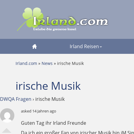
Irland Reisen
Irland.com
»
News
» irische Musik
irische Musik
DWQA Fragen
›
irische Musik
asked 14 Jahren ago
Guten Tag ihr Irland Freunde
Da ich ein großer Fan von irischer Musik bin iM Si