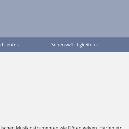
d Leute
Sehenswürdigkeiten
 irischen Musikinstrumenten wie Flöten,geigen ,Harfen etc.,