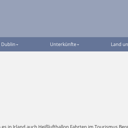
Dublin
Unterkünfte
Land un
es in Irland auch Heißluftballon Fahrten im Tourismus Berei