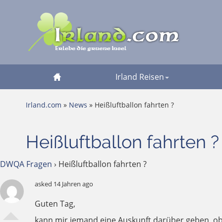
Irland Reisen
Irland.com
»
News
» Heißluftballon fahrten ?
Heißluftballon fahrten ?
DWQA Fragen
›
Heißluftballon fahrten ?
asked 14 Jahren ago
Guten Tag,
kann mir jemand eine Auskunft darüber geben, ob 