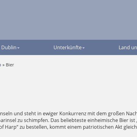
Dublin
Unterkünfte
Land un
n
» Bier
en Inseln und steht in ewiger Konkurrenz mit dem großen Nac
arinsel zu schimpfen. Das beliebteste einheimische Bier ist 
t of Harp“ zu bestellen, kommt einem patriotischen Akt glei