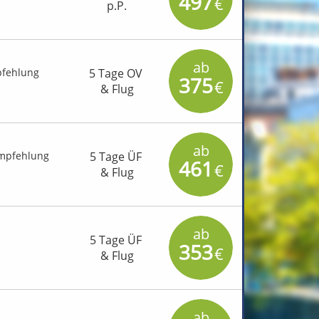
497
€
p.P.
ab
fehlung
5 Tage OV
375
€
& Flug
ab
mpfehlung
5 Tage ÜF
461
€
& Flug
ab
5 Tage ÜF
353
€
& Flug
ab