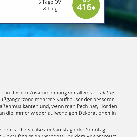
5 Tage OV
416
€
& Flug
ich in diesem Zusammenhang vor allem an „
all the
e Fußgängerzone mehrere Kaufhäuser der besseren
 Straßenmusikanten und, wenn man Pech hat, Horden
an die immer wieder aufwendigen Dekorationen in
eiden ist die Straße am Samstag oder Sonntag!
mit Einkaufsgalerien (Arcades) und dem Powerscourt