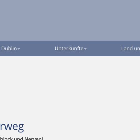
Dublin
Unterkünfte
Land un
orweg
zblock und Nerven!