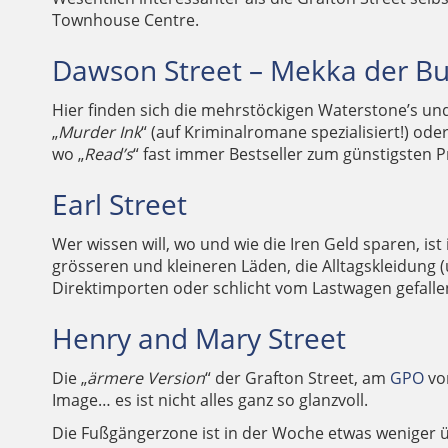
Townhouse Centre.
Dawson Street – Mekka der B
Hier finden sich die mehrstöckigen Waterstone’s un
„
Murder Ink
“ (auf Kriminalromane spezialisiert!) ode
wo „
Read’s
“ fast immer Bestseller zum günstigsten Pr
Earl Street
Wer wissen will, wo und wie die Iren Geld sparen, ist i
grösseren und kleineren Läden, die Alltagskleidung
Direktimporten oder schlicht vom Lastwagen gefalle
Henry and Mary Street
Die „
ärmere Version
“ der Grafton Street, am
GPO
von
Image… es ist nicht alles ganz so glanzvoll.
Die Fußgängerzone ist in der Woche etwas weniger 