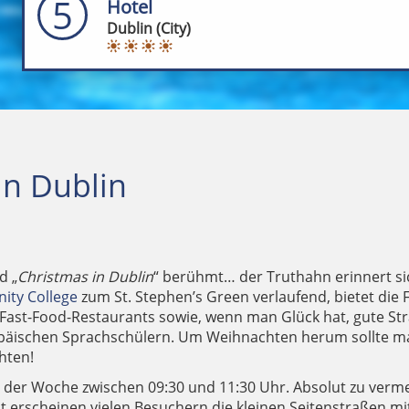
5
Hotel
Dublin (City)
in Dublin
d „
Christmas in Dublin
“ berühmt… der Truthahn erinnert s
nity College
zum St. Stephen’s Green verlaufend, bietet di
nd Fast-Food-Restaurants sowie, wenn man Glück hat, gute
opäischen Sprachschülern. Um Weihnachten herum sollte m
hten!
 der Woche zwischen 09:30 und 11:30 Uhr. Absolut zu verm
bst erscheinen vielen Besuchern die kleinen Seitenstraßen 