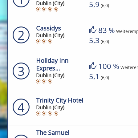
5,9
Dublin (City)
(6,0)
Cassidys
83 %
2
Weiteremp
Dublin (City)
5,3
(6,0)
Holiday Inn
100 %
3
Expres…
Weitere
5,1
Dublin (City)
(6,0)
Trinity City Hotel
4
Dublin (City)
The Samuel