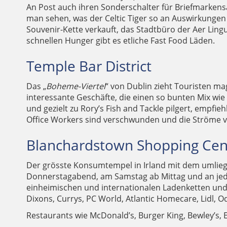
An Post auch ihren Sonderschalter für Briefmarkens
man sehen, was der Celtic Tiger so an Auswirkungen h
Souvenir-Kette verkauft, das Stadtbüro der Aer Ling
schnellen Hunger gibt es etliche Fast Food Läden.
Temple Bar District
Das „
Boheme-Viertel
“ von Dublin zieht Touristen ma
interessante Geschäfte, die einen so bunten Mix wi
und gezielt zu Rory’s Fish and Tackle pilgert, empfi
Office Workers sind verschwunden und die Ströme vo
Blanchardstown Shopping Cen
Der grösste Konsumtempel in Irland mit dem umliege
Donnerstagabend, am Samstag ab Mittag und an jede
einheimischen und internationalen Ladenketten und
Dixons, Currys, PC World, Atlantic Homecare, Lidl, O
Restaurants wie McDonald’s, Burger King, Bewley’s, E