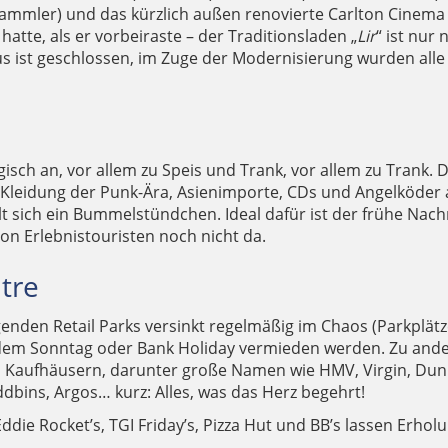
ammler) und das kürzlich außen renovierte Carlton Cinema 
atte, als er vorbeiraste – der Traditionsladen „
Lir
“ ist nur
us ist geschlossen, im Zuge der Modernisierung wurden all
gisch an, vor allem zu Speis und Trank, vor allem zu Trank.
e Kleidung der Punk-Ära, Asienimporte, CDs und Angelköder
ehlt sich ein Bummelstündchen. Ideal dafür ist der frühe Nac
n Erlebnistouristen noch nicht da.
tre
nden Retail Parks versinkt regelmäßig im Chaos (Parkplätz
m Sonntag oder Bank Holiday vermieden werden. Zu andere
 Kaufhäusern, darunter große Namen wie HMV, Virgin, Dun
ddbins, Argos… kurz: Alles, was das Herz begehrt!
ddie Rocket’s, TGI Friday’s, Pizza Hut und BB’s lassen Erho