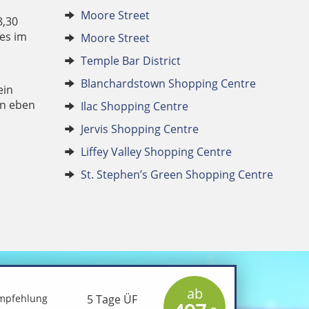
Moore Street
8,30
ses im
Moore Street
Temple Bar District
u
Blanchardstown Shopping Centre
ein
an eben
Ilac Shopping Centre
Jervis Shopping Centre
Liffey Valley Shopping Centre
St. Stephen’s Green Shopping Centre
ab
mpfehlung
5 Tage ÜF