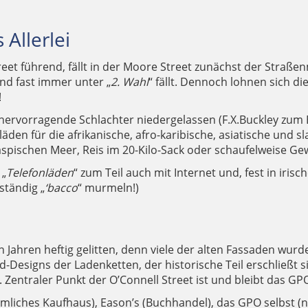
 Allerlei
eet führend, fällt in der Moore Street zunächst der Straße
d fast immer unter „
2. Wahl
“ fällt. Dennoch lohnen sich 
!
 hervorragende Schlachter niedergelassen (F.X.Buckley zum 
nläden für die afrikanische, afro-karibische, asiatische un
aspischen Meer, Reis im 20-Kilo-Sack oder schaufelweise Ge
 „
Telefonläden
“ zum Teil auch mit Internet und, fest in iri
ständig „
‘bacco
“ murmeln!)
en Jahren heftig gelitten, denn viele der alten Fassaden wu
Designs der Ladenketten, der historische Teil erschließt si
Zentraler Punkt der O’Connell Street ist und bleibt das G
ümliches Kaufhaus), Eason’s (Buchhandel), das GPO selbst (