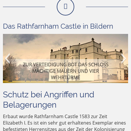
Das Rathfarnham Castle in Bildern
ZUR VERTEIDIGUNG BOT DAS SCHLOSS
MÄCHTIGE MAUERN UND VIER
WEHRTÜRME
Schutz bei Angriffen und
Belagerungen
Erbaut wurde Rathfarnham Castle 1583 zur Zeit
IM 18. JAHRHUNDERT WURDE DAS
Elizabeth I. Es ist ein sehr gut erhaltenes Exemplar eines
SCHLOSS IN DEN HEUTIGEN LANDSITZ
VON MAI BIS NOVEMBER WERDEN
befestigten Herrensitzes aus der Zeit der Kolonisierung