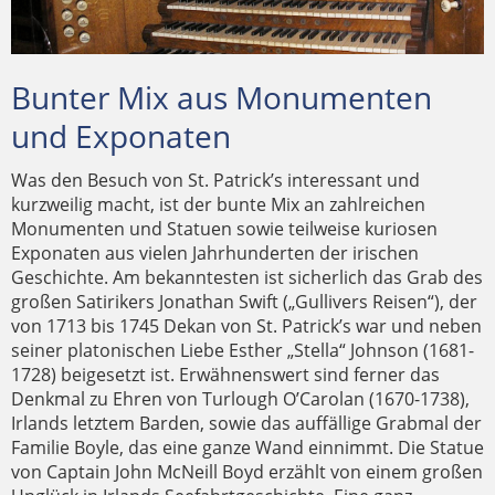
Unweit der Quelle an der St. Patrick zahlreiche
Banner und Helme der Ritter des St. Patrick Ordens
Statue von Sir Benjamin Lee Guinness nahe der
Bunter Mix aus Monumenten
Einheimische taufte
Kathedrale
und Exponaten
Was den Besuch von St. Patrick’s interessant und
kurzweilig macht, ist der bunte Mix an zahlreichen
Monumenten und Statuen sowie teilweise kuriosen
Exponaten aus vielen Jahrhunderten der irischen
Geschichte. Am bekanntesten ist sicherlich das Grab des
großen Satirikers Jonathan Swift („Gullivers Reisen“), der
von 1713 bis 1745 Dekan von St. Patrick’s war und neben
seiner platonischen Liebe Esther „Stella“ Johnson (1681-
1728) beigesetzt ist. Erwähnenswert sind ferner das
Denkmal zu Ehren von Turlough O’Carolan (1670-1738),
Irlands letztem Barden, sowie das auffällige Grabmal der
Familie Boyle, das eine ganze Wand einnimmt. Die Statue
von Captain John McNeill Boyd erzählt von einem großen