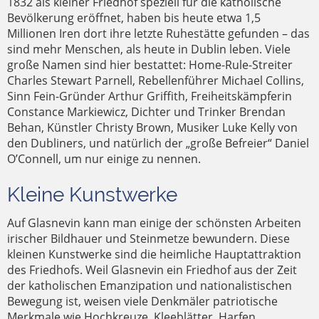
1832 als kleiner Friedhof speziell für die katholische
Bevölkerung eröffnet, haben bis heute etwa 1,5
CHARLES STEWART PARNELL, DESSEN GRAB
DAS ÄLTESTE FAMILIENGEFÜHRTE PUB IN
Millionen Iren dort ihre letzte Ruhestätte gefunden – das
DUBLIN, GEGRÜNDET IM JAHRE 1833 –
SICH AUF DEM GLASNEVIN CEMETERY
sind mehr Menschen, als heute in Dublin leben. Viele
MEHR ALS 1,5 MILLIONEN IREN LIEGEN HIER
JOHN KAVANAGH DIREKT NEBEN DEM
VIELE GRÄBER HABEN AUFWENDIG
BEFINDET, GILT ALS IRISCHER
EINES DER UNZÄHLIGEN
große Namen sind hier bestattet: Home-Rule-Streiter
STATUE EINES KRIEGSENGELS
VERZIERTE GRABSTEINE
GLASNEVIN CEMETERY
GRABMONUMENTE
NATIONALHELD
BEGRABEN
Charles Stewart Parnell, Rebellenführer Michael Collins,
Sinn Fein-Gründer Arthur Griffith, Freiheitskämpferin
Constance Markiewicz, Dichter und Trinker Brendan
Behan, Künstler Christy Brown, Musiker Luke Kelly von
den Dubliners, und natürlich der „große Befreier“ Daniel
O’Connell, um nur einige zu nennen.
Kleine Kunstwerke
Auf Glasnevin kann man einige der schönsten Arbeiten
irischer Bildhauer und Steinmetze bewundern. Diese
kleinen Kunstwerke sind die heimliche Hauptattraktion
des Friedhofs. Weil Glasnevin ein Friedhof aus der Zeit
der katholischen Emanzipation und nationalistischen
Bewegung ist, weisen viele Denkmäler patriotische
Merkmale wie Hochkreuze, Kleeblätter, Harfen,