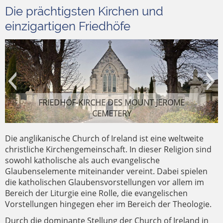
Die prächtigsten Kirchen und
einzigartigen Friedhöfe
FRIEDHOF-KIRCHE DES MOUNT JEROME
CEMETERY
Die anglikanische Church of Ireland ist eine weltweite
christliche Kirchengemeinschaft. In dieser Religion sind
sowohl katholische als auch evangelische
Glaubenselemente miteinander vereint. Dabei spielen
die katholischen Glaubensvorstellungen vor allem im
Bereich der Liturgie eine Rolle, die evangelischen
FRIEDHOF GLASNEVIN CEMETERY – REILIG
KIRCHENSCHIFF DER CARMELITE CHURCH
UMZINGELT VON MODERNE: DIE ST.
Vorstellungen hingegen eher im Bereich der Theologie.
IN DER WHITEFRIAR STREET
MICHANS CHURCH
GHLAS NAÍON
Durch die dominante Stellung der Church of Ireland in